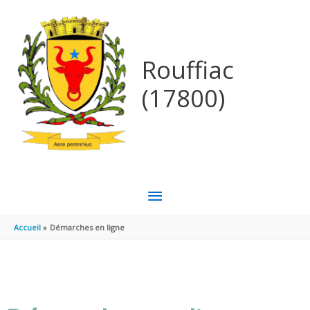
Aller au contenu
Aller au pied de page
Rouffiac
(17800)
MENU
PRINCIPAL
Accueil
Démarches en ligne