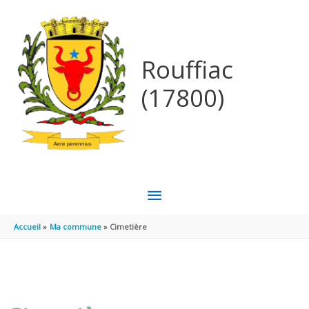
Aller au contenu
Aller au pied de page
Rouffiac
(17800)
MENU
PRINCIPAL
Accueil
Ma commune
Cimetière