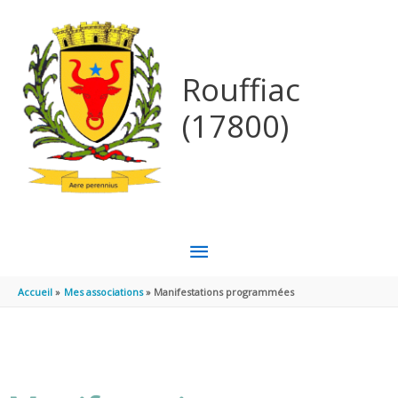
Aller au contenu
Aller au pied de page
Rouffiac
(17800)
MENU
PRINCIPAL
Accueil
Mes associations
Manifestations programmées