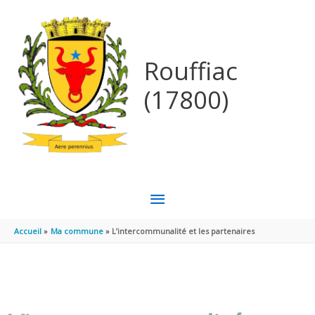
Aller au contenu
Aller au pied de page
Rouffiac
(17800)
MENU
PRINCIPAL
Accueil
Ma commune
L’intercommunalité et les partenaires