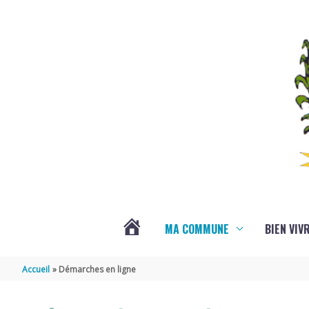
Aller au contenu
Aller au pied de page
MA COMMUNE
BIEN VIV
VOTRE
Accueil
Démarches en ligne
COMMUNE