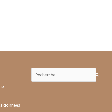
Rechercher :
rme
es données