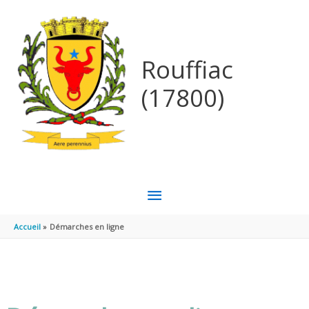
Aller au contenu
Aller au pied de page
Rouffiac
(17800)
MENU
PRINCIPAL
Accueil
Démarches en ligne