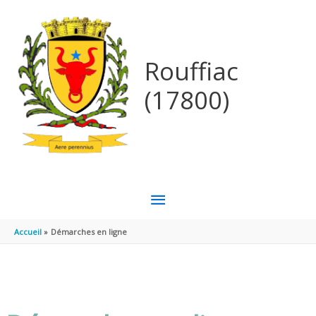
Aller au contenu
Aller au pied de page
Rouffiac
(17800)
MENU
PRINCIPAL
Accueil
Démarches en ligne