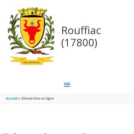
Aller au contenu
Aller au pied de page
Rouffiac
(17800)
MENU
PRINCIPAL
Accueil
Démarches en ligne