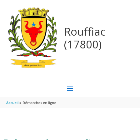
Aller au contenu
Aller au pied de page
Rouffiac
(17800)
MENU
PRINCIPAL
Accueil
Démarches en ligne