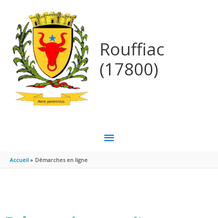
Aller au contenu
Aller au pied de page
Rouffiac
(17800)
MENU
PRINCIPAL
Accueil
Démarches en ligne