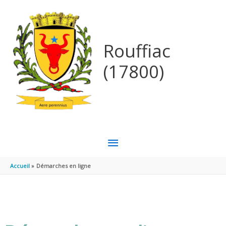
Aller au contenu
Aller au pied de page
Rouffiac
(17800)
MENU
PRINCIPAL
Accueil
Démarches en ligne