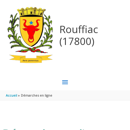
Aller au contenu
Aller au pied de page
Rouffiac
(17800)
MENU
PRINCIPAL
Accueil
Démarches en ligne