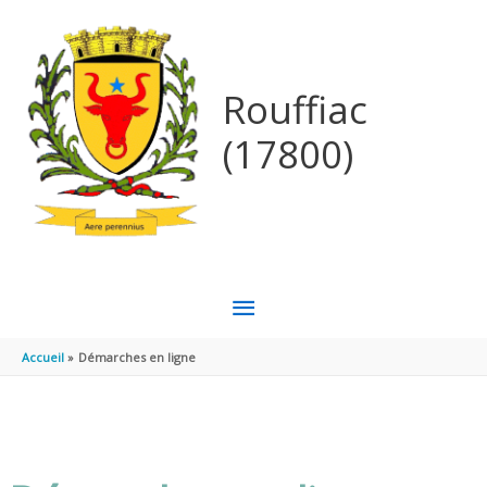
Aller au contenu
Aller au pied de page
Rouffiac
(17800)
MENU
PRINCIPAL
Accueil
Démarches en ligne