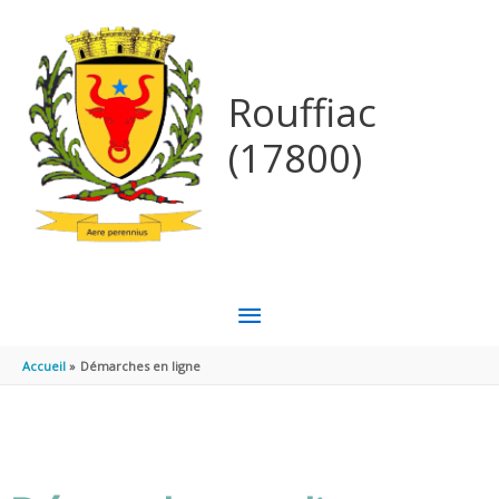
Aller au contenu
Aller au pied de page
Rouffiac
(17800)
MENU
PRINCIPAL
Accueil
Démarches en ligne