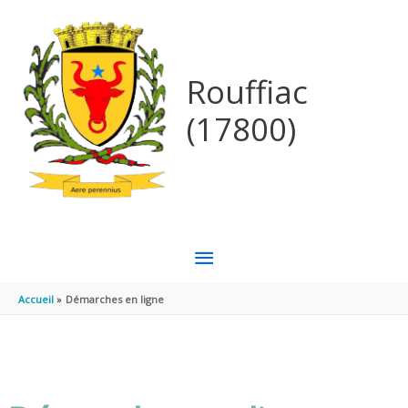
Aller au contenu
Aller au pied de page
Rouffiac
(17800)
MENU
PRINCIPAL
Accueil
Démarches en ligne