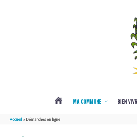
Aller au contenu
Aller au pied de page
MA COMMUNE
BIEN VIV
VOTRE
Accueil
Démarches en ligne
COMMUNE