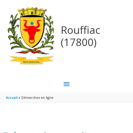
Aller au contenu
Aller au pied de page
Rouffiac
(17800)
MENU
PRINCIPAL
Accueil
Démarches en ligne