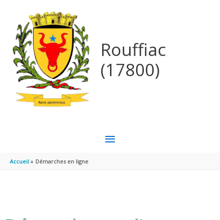
Aller au contenu
Aller au pied de page
Rouffiac
(17800)
MENU
PRINCIPAL
Accueil
Démarches en ligne