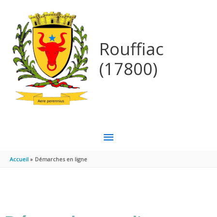
Aller au contenu
Aller au pied de page
Rouffiac
(17800)
MENU
PRINCIPAL
Accueil
Démarches en ligne