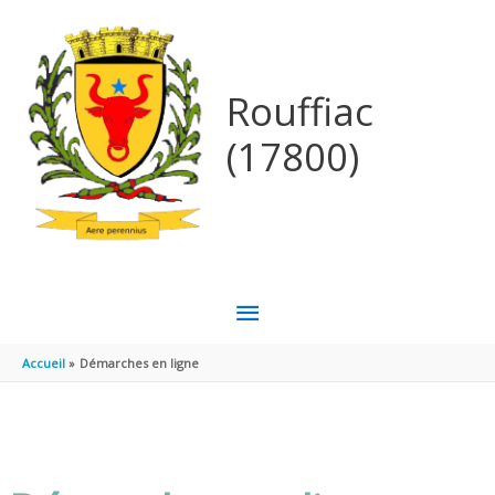
Aller au contenu
Aller au pied de page
Rouffiac
(17800)
MENU
PRINCIPAL
Accueil
Démarches en ligne