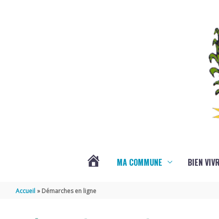
Aller au contenu
Aller au pied de page
MA COMMUNE
BIEN VIV
VOTRE
Accueil
Démarches en ligne
COMMUNE