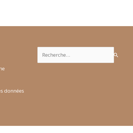
Rechercher :
rme
es données