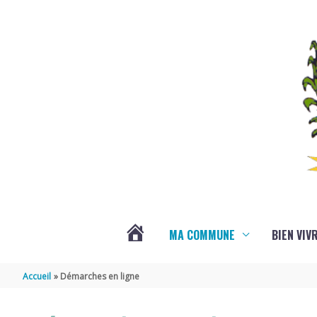
Aller au contenu
Aller au pied de page
MA COMMUNE
BIEN VIV
VOTRE
Accueil
Démarches en ligne
COMMUNE