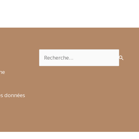
Rechercher :
rme
es données