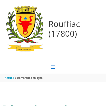
Aller au contenu
Aller au pied de page
Rouffiac
(17800)
MENU
PRINCIPAL
Accueil
Démarches en ligne