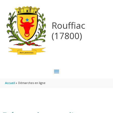
Aller au contenu
Aller au pied de page
Rouffiac
(17800)
MENU
PRINCIPAL
Accueil
Démarches en ligne