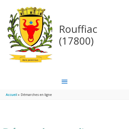
Aller au contenu
Aller au pied de page
Rouffiac
(17800)
MENU
PRINCIPAL
Accueil
Démarches en ligne