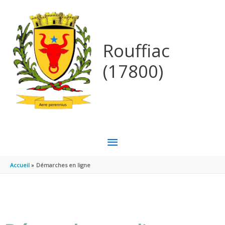
Aller au contenu
Aller au pied de page
Rouffiac
(17800)
MENU
PRINCIPAL
Accueil
Démarches en ligne