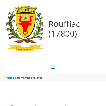
Aller au contenu
Aller au pied de page
Rouffiac
(17800)
MENU
PRINCIPAL
Accueil
Démarches en ligne