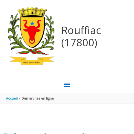
Aller au contenu
Aller au pied de page
Rouffiac
(17800)
MENU
PRINCIPAL
Accueil
Démarches en ligne