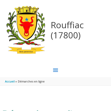
Aller au contenu
Aller au pied de page
Rouffiac
(17800)
MENU
PRINCIPAL
Accueil
Démarches en ligne