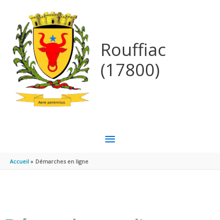
Aller au contenu
Aller au pied de page
Rouffiac
(17800)
MENU
PRINCIPAL
Accueil
Démarches en ligne