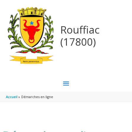
Aller au contenu
Aller au pied de page
Rouffiac
(17800)
MENU
PRINCIPAL
Accueil
Démarches en ligne