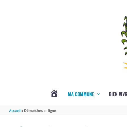
Aller au contenu
Aller au pied de page
MA COMMUNE
BIEN VIV
VOTRE
Accueil
Démarches en ligne
COMMUNE