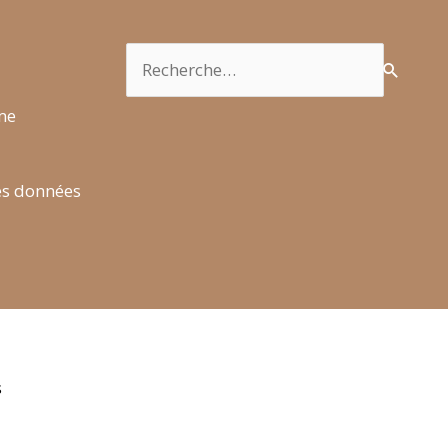
Rechercher :
rme
es données
s