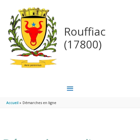
Aller au contenu
Aller au pied de page
Rouffiac
(17800)
MENU
PRINCIPAL
Accueil
Démarches en ligne