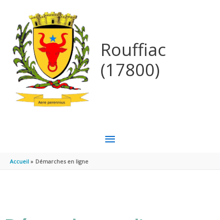
Aller au contenu
Aller au pied de page
Rouffiac
(17800)
MENU
PRINCIPAL
Accueil
Démarches en ligne