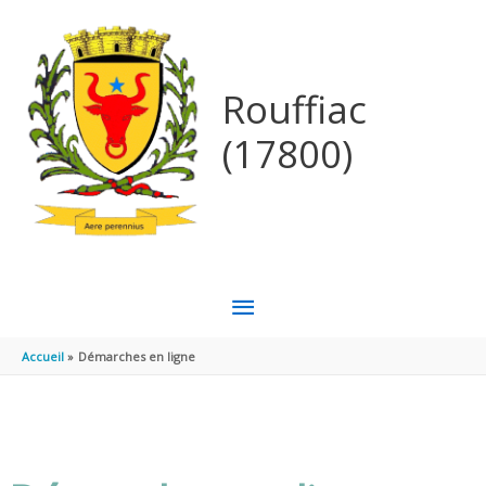
Aller au contenu
Aller au pied de page
Rouffiac
(17800)
MENU
PRINCIPAL
Accueil
Démarches en ligne