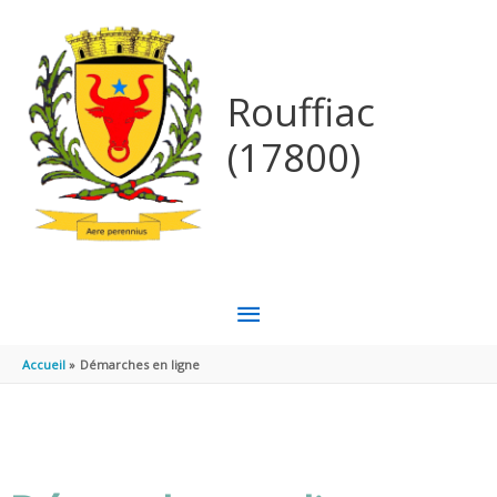
Aller au contenu
Aller au pied de page
Rouffiac
(17800)
MENU
PRINCIPAL
Accueil
Démarches en ligne