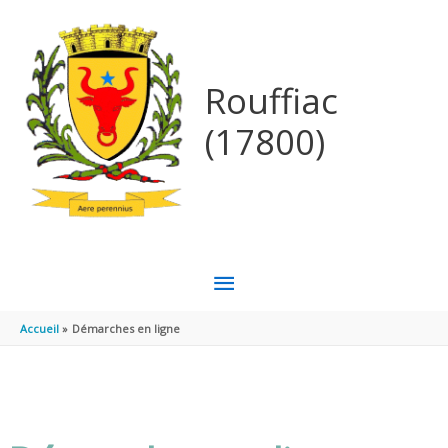
Aller au contenu
Aller au pied de page
Rouffiac
(17800)
MENU
PRINCIPAL
Accueil
Démarches en ligne