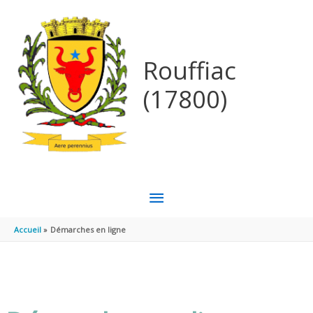
Aller au contenu
Aller au pied de page
Rouffiac
(17800)
MENU
PRINCIPAL
Accueil
Démarches en ligne