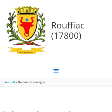
Aller au contenu
Aller au pied de page
Rouffiac
(17800)
MENU
PRINCIPAL
Accueil
Démarches en ligne