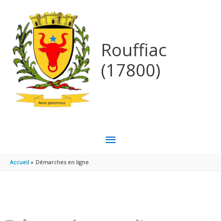
Aller au contenu
Aller au pied de page
Rouffiac
(17800)
MENU
PRINCIPAL
Accueil
Démarches en ligne