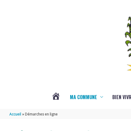
Aller au contenu
Aller au pied de page
MA COMMUNE
BIEN VIV
VOTRE
Accueil
Démarches en ligne
COMMUNE