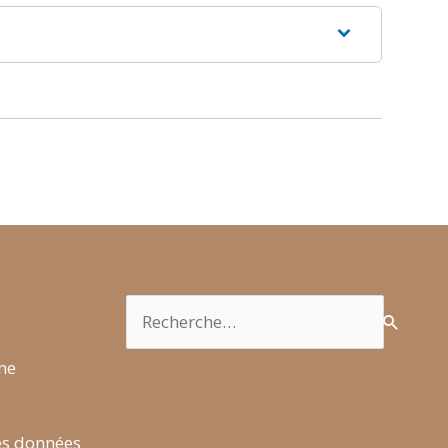
Rechercher :
rme
es données