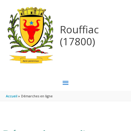
Aller au contenu
Aller au pied de page
Rouffiac
(17800)
MENU
PRINCIPAL
Accueil
Démarches en ligne