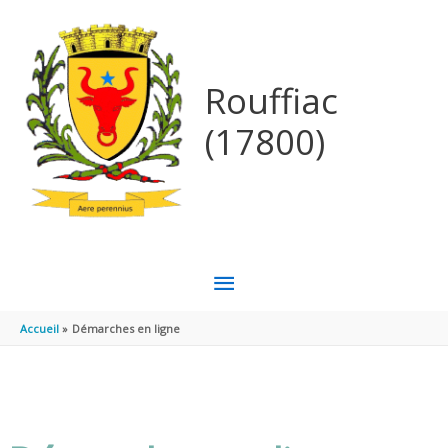
Aller au contenu
Aller au pied de page
Rouffiac
(17800)
MENU
PRINCIPAL
Accueil
Démarches en ligne