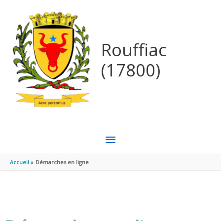
Aller au contenu
Aller au pied de page
Rouffiac
(17800)
MENU
PRINCIPAL
Accueil
Démarches en ligne