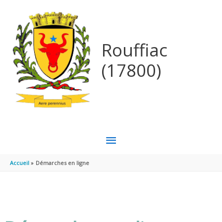
Aller au contenu
Aller au pied de page
Rouffiac
(17800)
MENU
PRINCIPAL
Accueil
Démarches en ligne