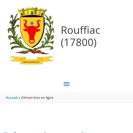
Aller au contenu
Aller au pied de page
Rouffiac
(17800)
MENU
PRINCIPAL
Accueil
Démarches en ligne