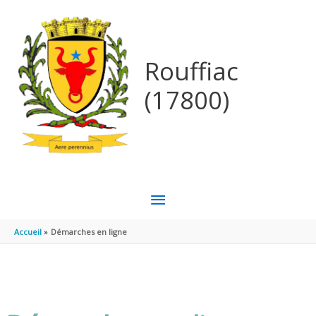
Aller au contenu
Aller au pied de page
Rouffiac
(17800)
MENU
PRINCIPAL
Accueil
Démarches en ligne