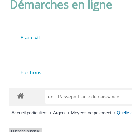
Démarches en ligne
DE
ROUFFIAC
État civil
(17800)
Élections
Accueil particuliers
>
Argent
>
Moyens de paiement
>
Quelle e
Question-réponse