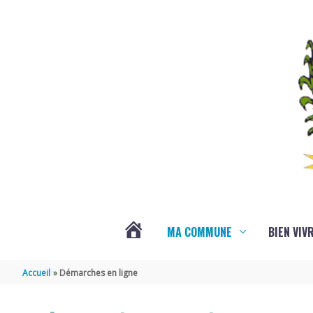
Aller au contenu
Aller au pied de page
MA COMMUNE
BIEN VIV
VOTRE
Accueil
Démarches en ligne
COMMUNE