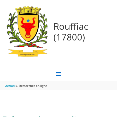
Aller au contenu
Aller au pied de page
Rouffiac
(17800)
MENU
PRINCIPAL
Accueil
Démarches en ligne