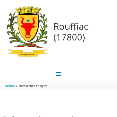
Aller au contenu
Aller au pied de page
Rouffiac
(17800)
MENU
PRINCIPAL
Accueil
Démarches en ligne